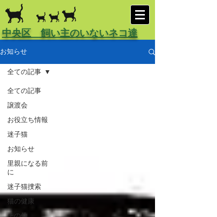
中央区 飼い主のいないネコ達
お知らせ
全ての記事
全ての記事
譲渡会
お役立ち情報
迷子猫
お知らせ
里親になる前
に
迷子猫捜索
猫の健康
その他