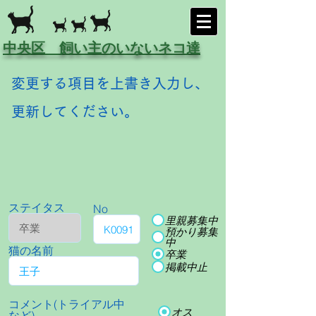
中央区 飼い主のいないネコ達
変更する項目を上書き入力し、
更新してください。
ステイタス
No
里親募集中
預かり募集
中
猫の名前
卒業
掲載中止
コメント(トライアル中
オス
など)