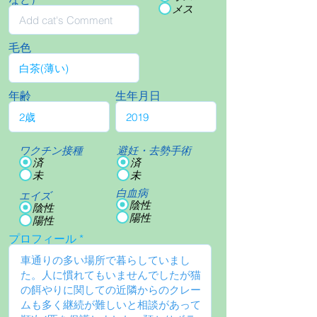
メス
毛色
年齢
生年月日
ワクチン接種
避妊・去勢手術
済
済
未
未
白血病
エイズ
陰性
陰性
陽性
陽性
プロフィール