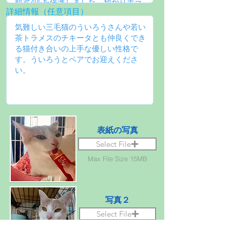
詳細情報（任意項目）
表紙の写真
Select File
Max File Size 15MB
写真２
Select File
Max File Size 15MB