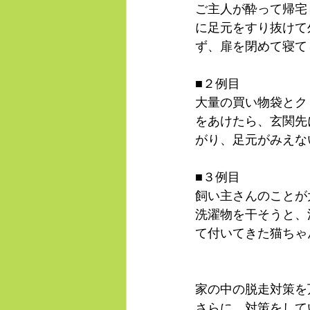
ご主人が酔って帰宅
に足元をすり抜けて
ず、扉を閉めて寝て
■２例目
大量の買い物袋とク
をあけたら、玄関先
がり、足元がみえな
■３例目
飼い主さんのことが
洗濯物を干そうと、
て付いてきた猫ちゃ
家の中の脱走対策を
さらに、対策をして