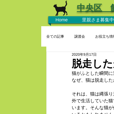
中央区 
Home
里親さま募集中
全ての記事
譲渡会
お役立ち情
2020年9月17日
脱走した
猫がふとした瞬間に
なぜ、猫は脱走した
それは、猫は縄張り
外で生活していた猫
います。そんな猫が