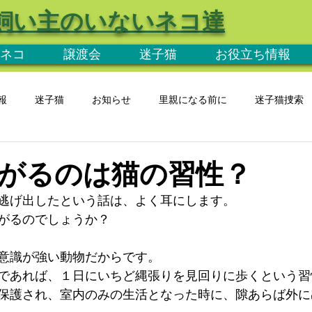
飼い主のいないネコ達
ネコ
譲渡会
迷子猫
お役立ち情報
報
迷子猫
お知らせ
里親になる前に
迷子猫捜索
がるのは猫の習性？
逃げ出したという話は、よく耳にします。
がるのでしょうか？
意識が強い動物だからです。
であれば、１日にいちど縄張りを見回りに歩くという習
保護され、室内のみの生活となった時に、隙あらば外に