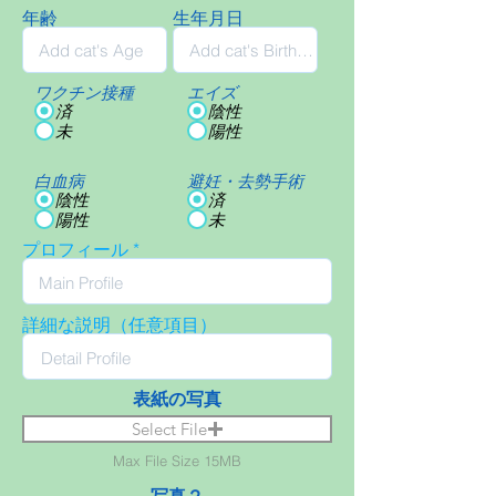
年齢
生年月日
ワクチン接種
エイズ
済
陰性
未
陽性
白血病
避妊・去勢手術
陰性
済
陽性
未
プロフィール
詳細な説明（任意項目）
表紙の写真
Select File
Max File Size 15MB