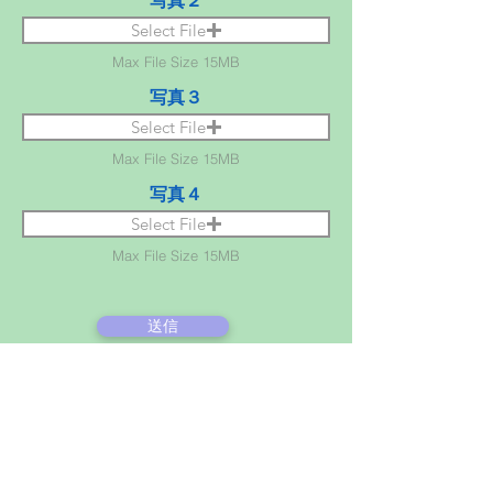
写真２
Select File
Max File Size 15MB
写真３
Select File
Max File Size 15MB
写真４
Select File
Max File Size 15MB
送信