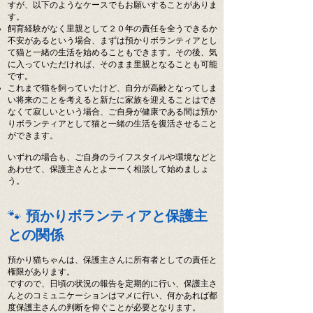
すが、以下のようなケースでもお願いすることがありま
す。
飼育経験がなく里親として２０年の責任を全うできるか
不安があるという場合、まずは預かりボランティアとし
て猫と一緒の生活を始めることもできます。その後、気
に入っていただければ、そのまま里親となることも可能
です。
これまで猫を飼っていたけど、自分が高齢となってしま
い将来のことを考えると新たに家族を迎えることはでき
なくて寂しいという場合、ご自身が健康である間は預か
りボランティアとして猫と一緒の生活を復活させること
ができます。
いずれの場合も、ご自身のライフスタイルや環境などと
あわせて、
保護主さんとよーーく相談して始めましょ
う。
🐾
預かりボランティアと保護主
との関係
預かり猫ちゃんは、保護主さんに所有者としての責任と
権限があります。
ですので、日頃の状況の報告を定期的に行い、保護主さ
んとのコミュニケーションはマメに行い、何かあれば都
度保護主さんの判断を仰ぐことが必要となります。