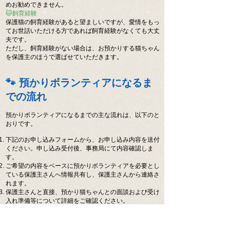
めお勧めできません。
🐱飼育経験
保護猫の飼育経験があると望ましいですが、愛情をもっ
てお世話いただける方であれば飼育経験がなくても大丈
夫です。
ただし、飼育経験がない場合は、お預かりする猫ちゃん
を保護主のほうで選ばせていただきます。
🐾 預かりボランティアになるま
での流れ
預かりボランティアになるまでの主な流れは、以下のと
おりです。
下記のお申し込みフォームから、お申し込み内容を送付
ください。申し込み受付後、事務局にて内容確認しま
す
。
ご希望の内容をベースに預かりボランティアを必要とし
ている保護主さんへ情報共有し、保護主さんから連絡さ
れます
。
保護主さんと直接、預かり猫ちゃんとの面談および受け
入れ準備等について詳細をご確認ください。
​後日、保護主さんが預かりボランティアさんのご自宅に
訪問し、預かり猫ちゃんの引き渡しとなります。（同じ
保護主さんから預る猫が２頭目以降の場合は、この限り