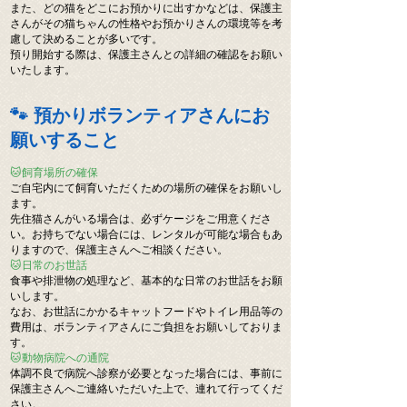
また、どの猫をどこにお預かりに出すかなどは、保護主
さんがその猫ちゃんの性格やお預かりさんの環境等を考
慮して決めることが多いです。
預り開始する際は、保護主さんとの詳細の確認をお願い
いたします。
🐾 預かりボランティアさんにお
願いすること
🐱飼育場所の確保
ご自宅内にて飼育いただくための場所の確保をお願いし
ます。
先住猫さんがいる場合は、必ずケージをご用意くださ
い。お持ちでない場合には、レンタルが可能な場合もあ
りますので、保護主さんへご相談ください。
🐱日常のお世話
食事や排泄物の処理など、基本的な日常のお世話をお願
いします。
なお、お世話にかかるキャットフードやトイレ用品等の
費用は、ボランティアさんにご負担をお願いしておりま
す。
🐱動物病院への通院
体調不良で病院へ診察が必要となった場合には、事前に
保護主さんへご連絡いただいた上で、連れて行ってくだ
さい。