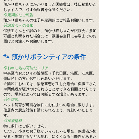
預かり猫ちゃんにかかりました医療費は、後日精算いた
しますので、必ず領収書を保管ください。
🐱定期的なご報告
預かり猫ちゃんの様子を定期的にご報告お願いします。
🐱譲渡会への参加
保護主さんと相談の上、預かり猫ちゃんが譲渡会に参加
可能と判断された場合には、譲渡会当日に会場までのお
届けとお迎えをお願いします。
🐾 預かりボランティアの条件
🐱お申し込み可能なエリア
中央区内およびその近隣区（千代田区、港区、江東区、
墨田区）の方がお申し込みいただけます。
近隣区においては、緊急事態が生じた場合に保護主さん
や関係者が駆けつけられることができる範囲となります
ので、場所によってはお断るする場合があります。
🐱住環境
ペット飼育が可能な物件にお住まいの場合に限ります。
住居内の脱走対策も講じられるよう、お願いいたしま
す。
🐱家族構成
特に条件はございません。
ただし、小さなお子様がいらっしゃる場合、保護猫が怖
がる・攻撃するなど人馴れしにくくなる可能性があるた