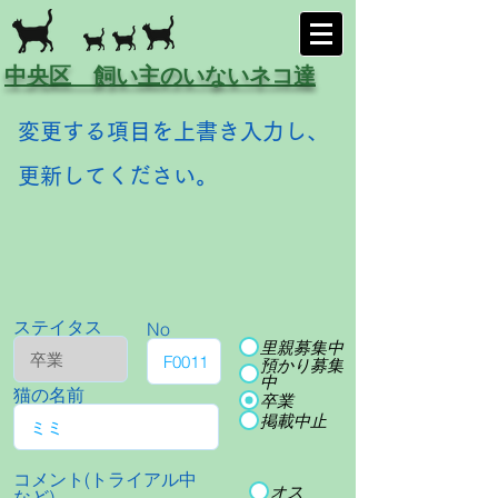
中央区 飼い主のいないネコ達
変更する項目を上書き入力し、
更新してください。
ステイタス
No
里親募集中
預かり募集
中
猫の名前
卒業
掲載中止
コメント(トライアル中
オス
など)