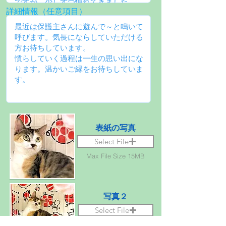
詳細情報（任意項目）
表紙の写真
Select File
Max File Size 15MB
写真２
Select File
Max File Size 15MB