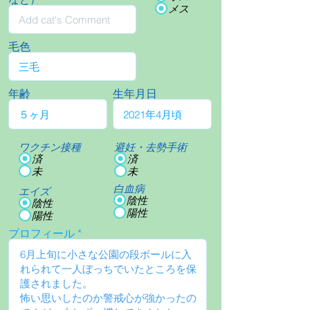
メス
毛色
年齢
生年月日
ワクチン接種
避妊・去勢手術
済
済
未
未
白血病
エイズ
陰性
陰性
陽性
陽性
プロフィール