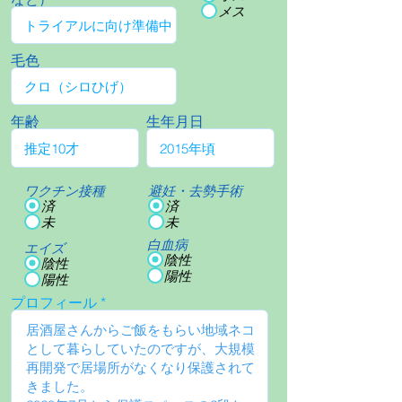
メス
毛色
年齢
生年月日
ワクチン接種
避妊・去勢手術
済
済
未
未
白血病
エイズ
陰性
陰性
陽性
陽性
プロフィール