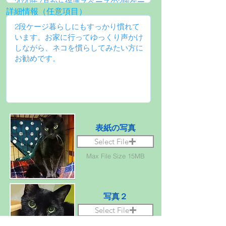
詳細情報（任意項目）
表紙の写真
Select File
Max File Size 15MB
写真２
Select File
Max File Size 15MB