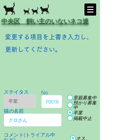
中央区 飼い主のいないネコ達
変更する項目を上書き入力し、
更新してください。
ステイタス
No
里親募集中
預かり募集
中
猫の名前
卒業
掲載中止
コメント(トライアル中
オス
など)