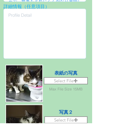
詳細情報（任意項目）
表紙の写真
Select File
Max File Size 15MB
写真２
Select File
Max File Size 15MB