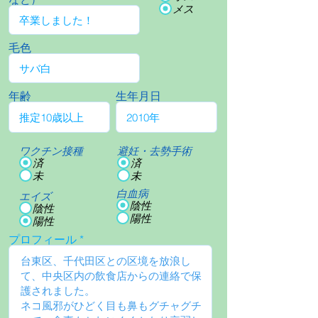
メス
毛色
年齢
生年月日
ワクチン接種
避妊・去勢手術
済
済
未
未
白血病
エイズ
陰性
陰性
陽性
陽性
プロフィール