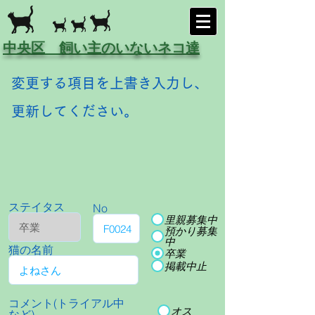
中央区 飼い主のいないネコ達
変更する項目を上書き入力し、
更新してください。
ステイタス
No
里親募集中
預かり募集
中
猫の名前
卒業
掲載中止
コメント(トライアル中
オス
など)