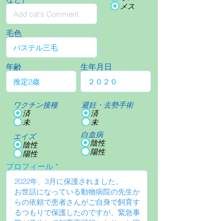
メス
毛色
年齢
生年月日
ワクチン接種
避妊・去勢手術
済
済
未
未
白血病
エイズ
陰性
陰性
陽性
陽性
プロフィール