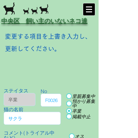
中央区 飼い主のいないネコ達
変更する項目を上書き入力し、
更新してください。
ステイタス
No
里親募集中
預かり募集
中
猫の名前
卒業
掲載中止
コメント(トライアル中
オス
など)