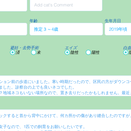
年齢
生年月日
避妊・去勢手術
エイズ
白
済
未
陰性
陽性