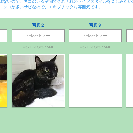
写真２
写真３
Select File
Select File
Max File Size 15MB
Max File Size 15MB