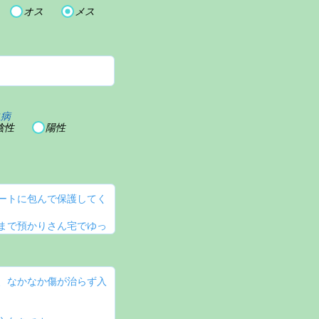
オス
メス
血病
陰性
陽性