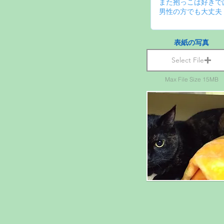
表紙の写真
Select File
Max File Size 15MB