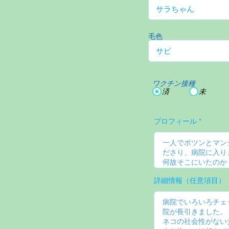
毛色
ワクチン接種
済
未
プロフィール
詳細情報（任意項目）