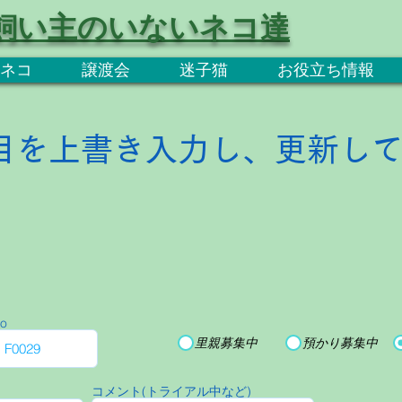
飼い主のいないネコ達
ネコ
譲渡会
迷子猫
お役立ち情報
目を上書き入力し、更新し
o
里親募集中
預かり募集中
コメント(トライアル中など)