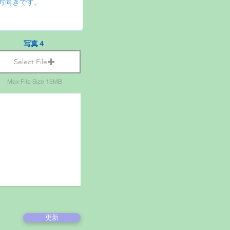
写真４
Select File
Max File Size 15MB
更新