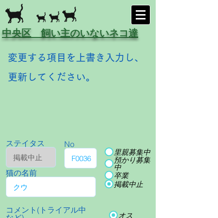
中央区 飼い主のいないネコ達
変更する項目を上書き入力し、
更新してください。
ステイタス
No
里親募集中
預かり募集
中
猫の名前
卒業
掲載中止
コメント(トライアル中
オス
など)