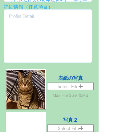
詳細情報（任意項目）
表紙の写真
Select File
Max File Size 15MB
写真２
Select File
Max File Size 15MB