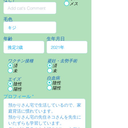
メス
毛色
年齢
生年月日
ワクチン接種
避妊・去勢手術
済
済
未
未
白血病
エイズ
陰性
陰性
陽性
陽性
プロフィール