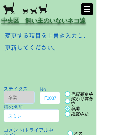
中央区 飼い主のいないネコ達
変更する項目を上書き入力し、
更新してください。
ステイタス
No
里親募集中
預かり募集
中
猫の名前
卒業
掲載中止
コメント(トライアル中
オス
など)