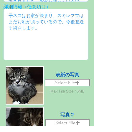
詳細情報（任意項目）
表紙の写真
Select File
Max File Size 15MB
写真２
Select File
Max File Size 15MB