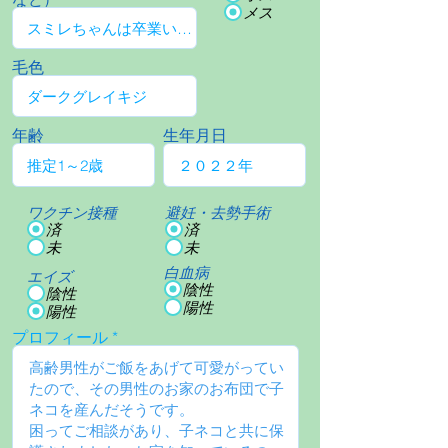
メス
毛色
年齢
生年月日
ワクチン接種
避妊・去勢手術
済
済
未
未
白血病
エイズ
陰性
陰性
陽性
陽性
プロフィール