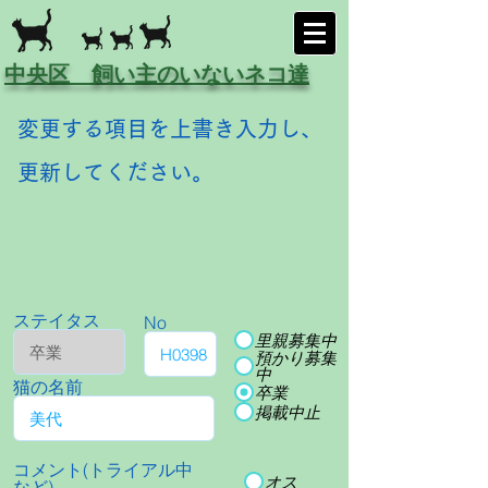
中央区 飼い主のいないネコ達
変更する項目を上書き入力し、
更新してください。
ステイタス
No
里親募集中
預かり募集
中
猫の名前
卒業
掲載中止
コメント(トライアル中
オス
など)