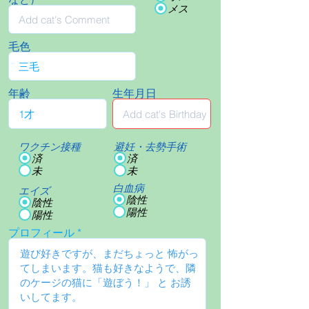
メス
毛色
年齢
生年月日
ワクチン接種
避妊・去勢手術
済
済
未
未
白血病
エイズ
陰性
陰性
陽性
陽性
プロフィール