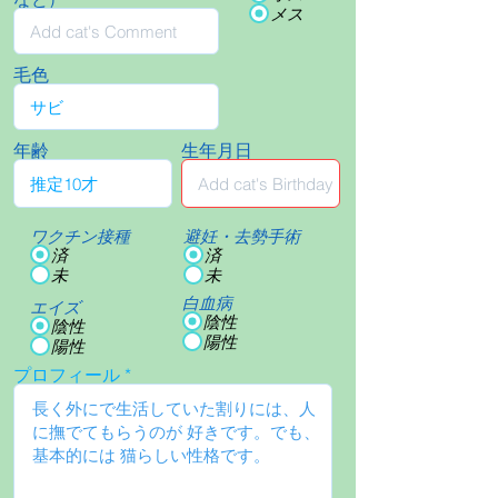
メス
毛色
年齢
生年月日
ワクチン接種
避妊・去勢手術
済
済
未
未
白血病
エイズ
陰性
陰性
陽性
陽性
プロフィール