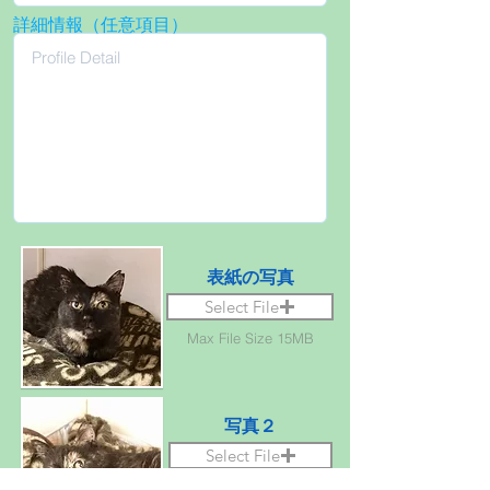
詳細情報（任意項目）
表紙の写真
Select File
Max File Size 15MB
写真２
Select File
Max File Size 15MB