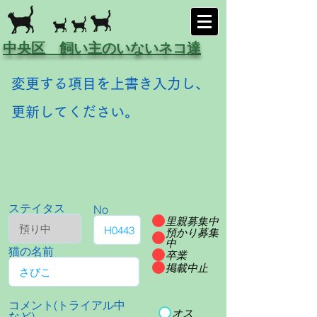
中央区 飼い主のいないネコ達
変更する項目を上書き入力し、
更新してください。
ステイタス
No
里親募集中
預かり募集
中
猫の名前
卒業
掲載中止
コメント(トライアル中
オス
など)