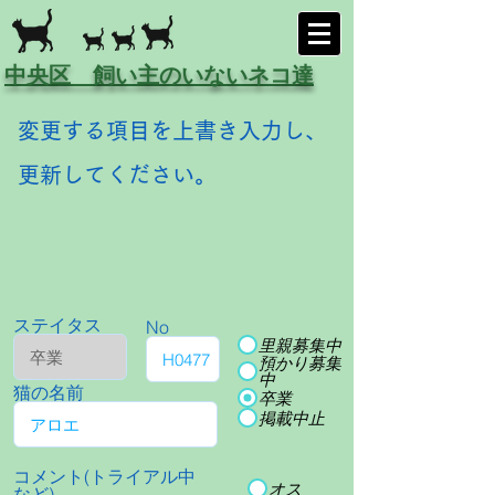
中央区 飼い主のいないネコ達
変更する項目を上書き入力し、
更新してください。
ステイタス
No
里親募集中
預かり募集
中
猫の名前
卒業
掲載中止
コメント(トライアル中
オス
など)