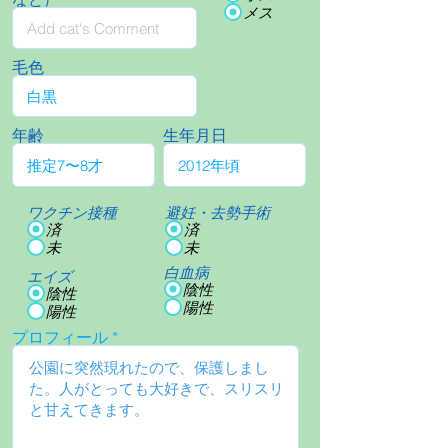
メス
毛色
年齢
生年月日
ワクチン接種
避妊・去勢手術
済
済
未
未
白血病
エイズ
陰性
陰性
陽性
陽性
プロフィール