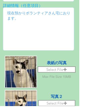
詳細情報（任意項目）
表紙の写真
Select File
Max File Size 15MB
写真２
Select File
Max File Size 15MB