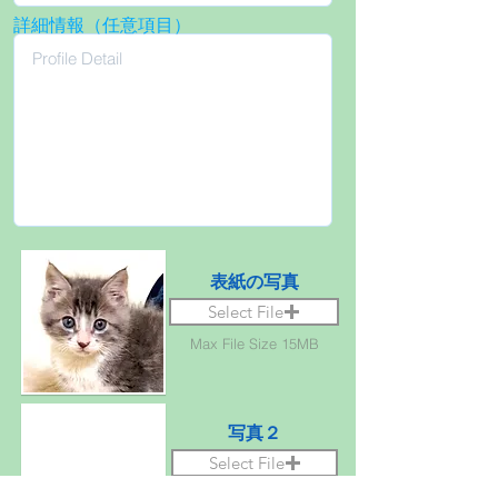
詳細情報（任意項目）
表紙の写真
Select File
Max File Size 15MB
写真２
Select File
Max File Size 15MB