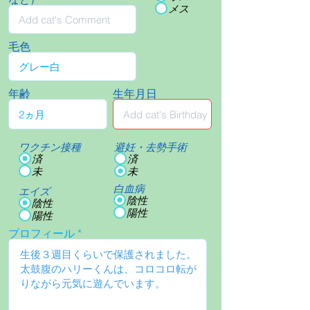
メス
毛色
年齢
生年月日
ワクチン接種
避妊・去勢手術
済
済
未
未
白血病
エイズ
陰性
陰性
陽性
陽性
プロフィール