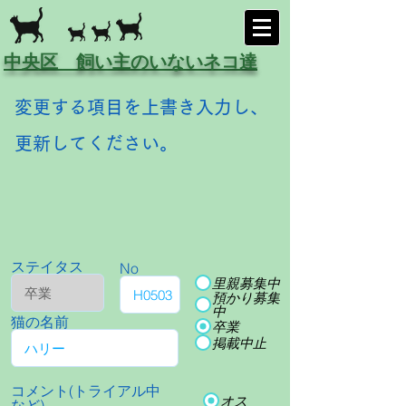
中央区 飼い主のいないネコ達
変更する項目を上書き入力し、
更新してください。
ステイタス
No
里親募集中
預かり募集
中
猫の名前
卒業
掲載中止
コメント(トライアル中
オス
など)