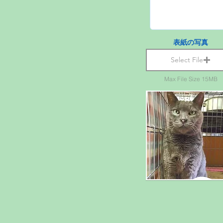
表紙の写真
Select File
Max File Size 15MB