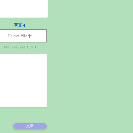
写真４
Select File
Max File Size 15MB
更新