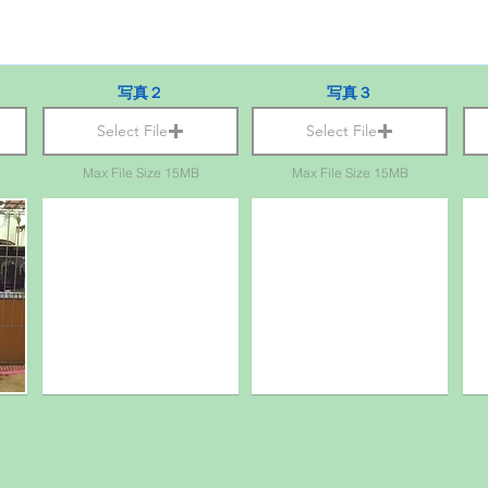
写真２
写真３
Select File
Select File
Max File Size 15MB
Max File Size 15MB