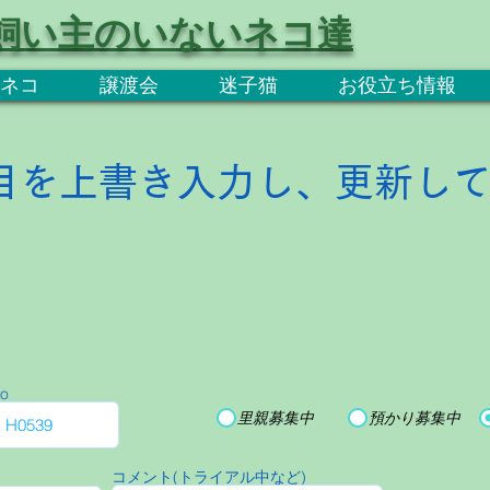
飼い主のいないネコ達
ネコ
譲渡会
迷子猫
お役立ち情報
目を上書き入力し、更新し
o
里親募集中
預かり募集中
コメント(トライアル中など)