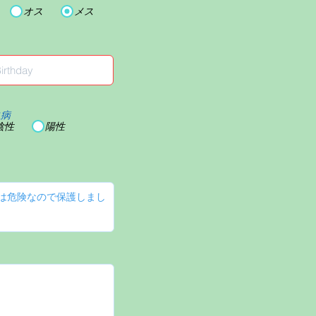
オス
メス
血病
陰性
陽性