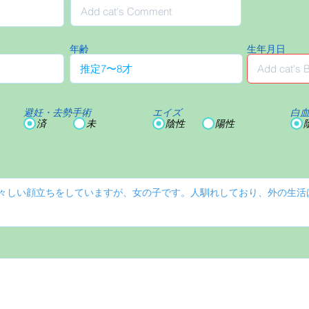
年齢
生年月日
避妊・去勢手術
エイズ
白
済
未
陰性
陽性