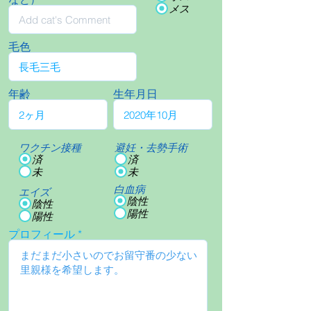
メス
毛色
年齢
生年月日
ワクチン接種
避妊・去勢手術
済
済
未
未
白血病
エイズ
陰性
陰性
陽性
陽性
プロフィール