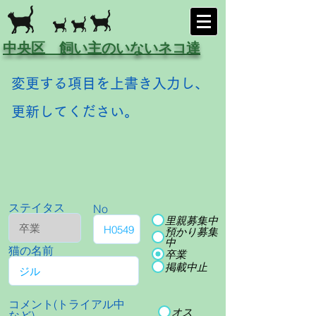
中央区 飼い主のいないネコ達
変更する項目を上書き入力し、
更新してください。
ステイタス
No
里親募集中
預かり募集
中
猫の名前
卒業
掲載中止
コメント(トライアル中
オス
など)