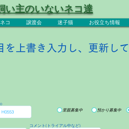
飼い主のいないネコ達
ネコ
譲渡会
迷子猫
お役立ち情報
目を上書き入力し、更新し
o
里親募集中
預かり募集中
コメント(トライアル中など)