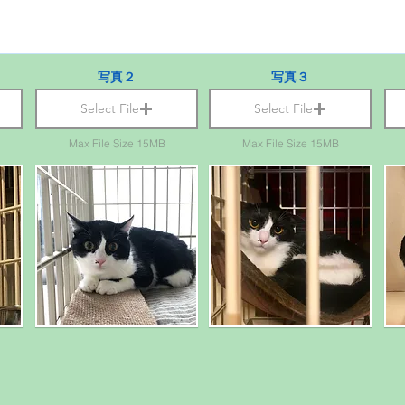
写真２
写真３
Select File
Select File
Max File Size 15MB
Max File Size 15MB