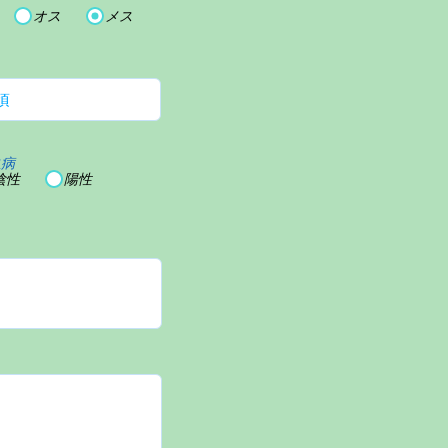
オス
メス
血病
陰性
陽性