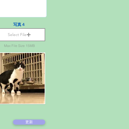
写真４
Select File
Max File Size 15MB
更新