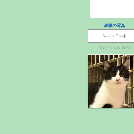
表紙の写真
Select File
Max File Size 15MB