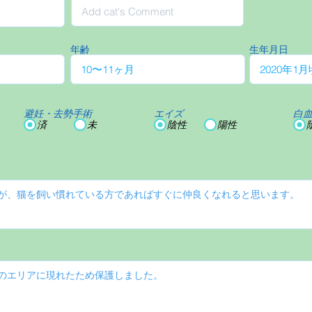
年齢
生年月日
避妊・去勢手術
エイズ
白
済
未
陰性
陽性