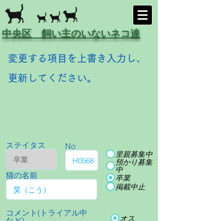
中央区 飼い主のいないネコ達
変更する項目を上書き入力し、
更新してください。
ステイタス
No
里親募集中
預かり募集
中
猫の名前
卒業
掲載中止
コメント(トライアル中
オス
など)