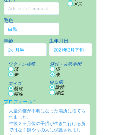
メス
毛色
年齢
生年月日
ワクチン接種
避妊・去勢手術
済
済
未
未
白血病
エイズ
陰性
陰性
陽性
陽性
プロフィール