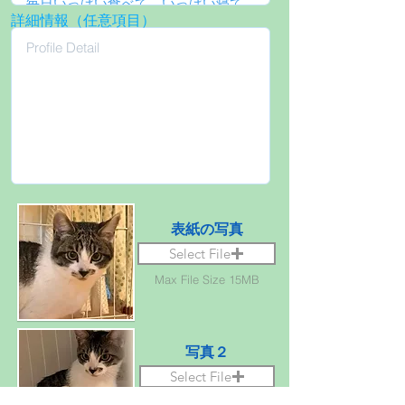
詳細情報（任意項目）
表紙の写真
Select File
Max File Size 15MB
写真２
Select File
Max File Size 15MB