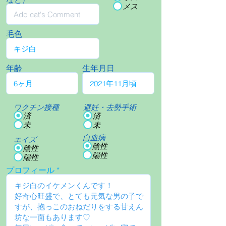
メス
毛色
年齢
生年月日
ワクチン接種
避妊・去勢手術
済
済
未
未
白血病
エイズ
陰性
陰性
陽性
陽性
プロフィール