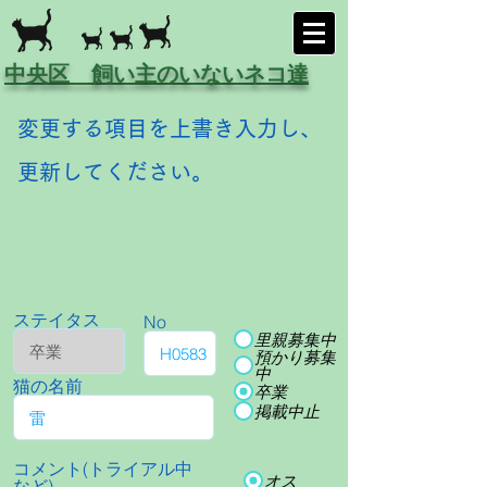
中央区 飼い主のいないネコ達
変更する項目を上書き入力し、
更新してください。
ステイタス
No
里親募集中
預かり募集
中
猫の名前
卒業
掲載中止
コメント(トライアル中
オス
など)