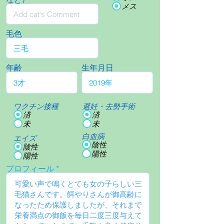
メス
毛色
年齢
生年月日
ワクチン接種
避妊・去勢手術
済
済
未
未
白血病
エイズ
陰性
陰性
陽性
陽性
プロフィール