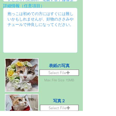
詳細情報（任意項目）
表紙の写真
Select File
Max File Size 15MB
写真２
Select File
Max File Size 15MB