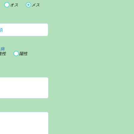
オス
メス
血病
陰性
陽性