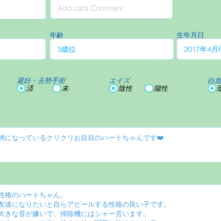
年齢
生年月日
避妊・去勢手術
エイズ
白
済
未
陰性
陽性