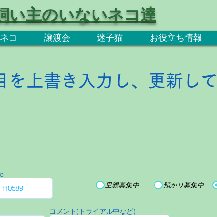
飼い主のいないネコ達
ネコ
譲渡会
迷子猫
お役立ち情報
目を上書き入力し、更新し
o
里親募集中
預かり募集中
コメント(トライアル中など)