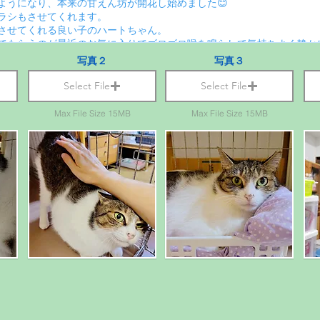
写真２
写真３
Select File
Select File
Max File Size 15MB
Max File Size 15MB