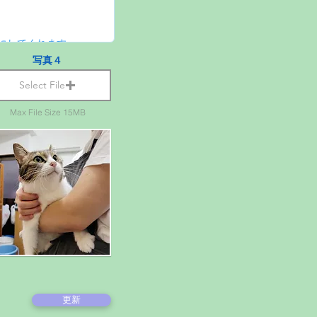
写真４
Select File
Max File Size 15MB
更新