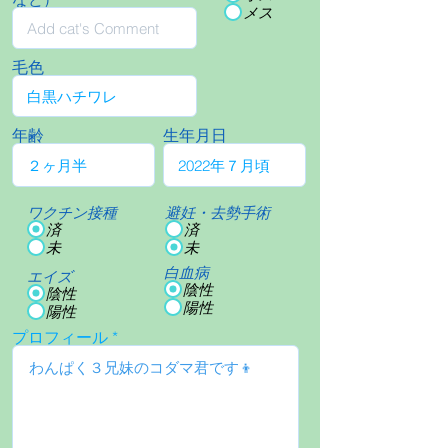
メス
毛色
年齢
生年月日
ワクチン接種
避妊・去勢手術
済
済
未
未
白血病
エイズ
陰性
陰性
陽性
陽性
プロフィール