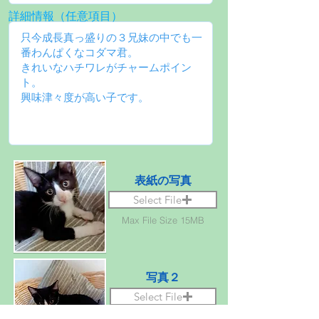
詳細情報（任意項目）
表紙の写真
Select File
Max File Size 15MB
写真２
Select File
Max File Size 15MB