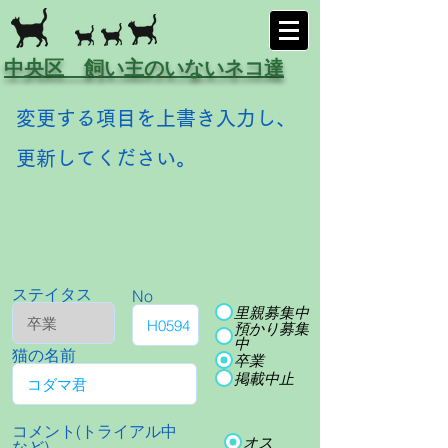
中央区 飼い主のいないネコ達
変更する項目を上書き入力し、
更新してください。
ステイタス
No
里親募集中
預かり募集
中
猫の名前
卒業
掲載中止
コメント(トライアル中
オス
など)