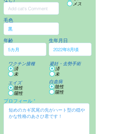
メス
毛色
年齢
生年月日
ワクチン接種
避妊・去勢手術
済
済
未
未
白血病
エイズ
陰性
陰性
陽性
陽性
プロフィール