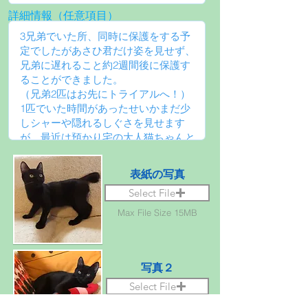
詳細情報（任意項目）
表紙の写真
Select File
Max File Size 15MB
写真２
Select File
Max File Size 15MB