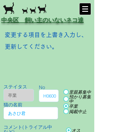
中央区 飼い主のいないネコ達
変更する項目を上書き入力し、
更新してください。
ステイタス
No
里親募集中
預かり募集
中
猫の名前
卒業
掲載中止
コメント(トライアル中
オス
など)