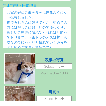
詳細情報（任意項目）
表紙の写真
Select File
Max File Size 15MB
写真２
Select File
Max File Size 15MB