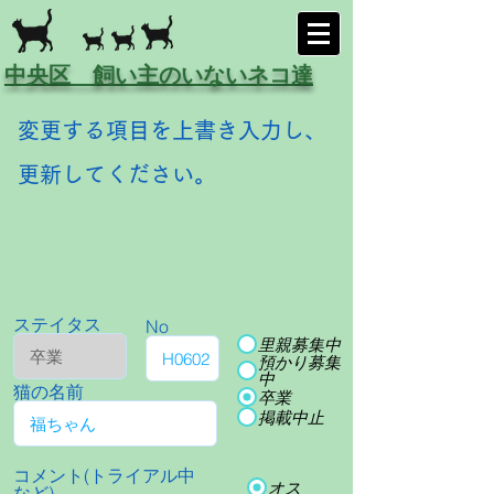
中央区 飼い主のいないネコ達
変更する項目を上書き入力し、
更新してください。
ステイタス
No
里親募集中
預かり募集
中
猫の名前
卒業
掲載中止
コメント(トライアル中
オス
など)