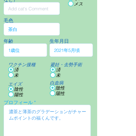
メス
毛色
年齢
生年月日
ワクチン接種
避妊・去勢手術
済
済
未
未
白血病
エイズ
陰性
陰性
陽性
陽性
プロフィール