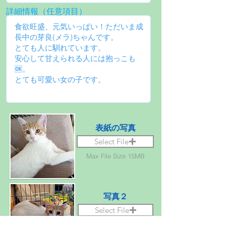
詳細情報（任意項目）
表紙の写真
Select File
Max File Size 15MB
写真２
Select File
Max File Size 15MB