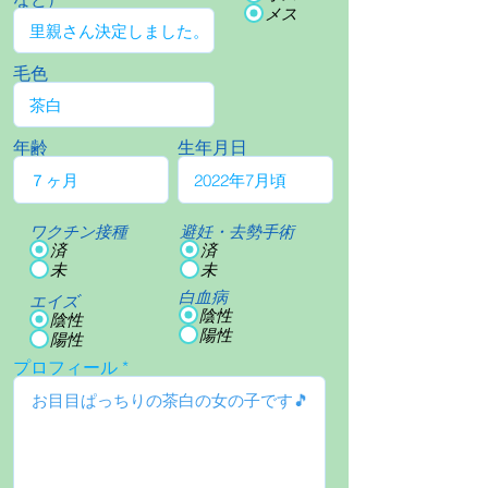
メス
毛色
年齢
生年月日
ワクチン接種
避妊・去勢手術
済
済
未
未
白血病
エイズ
陰性
陰性
陽性
陽性
プロフィール