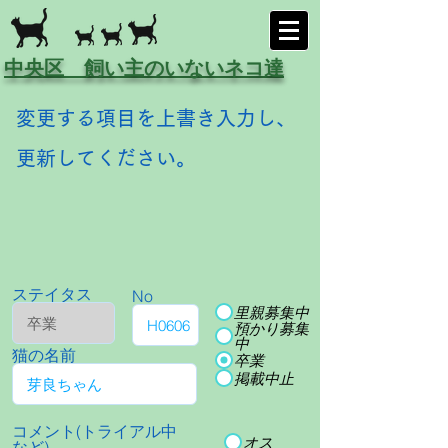
中央区 飼い主のいないネコ達
変更する項目を上書き入力し、
更新してください。
ステイタス
No
里親募集中
預かり募集
中
猫の名前
卒業
掲載中止
コメント(トライアル中
オス
など)