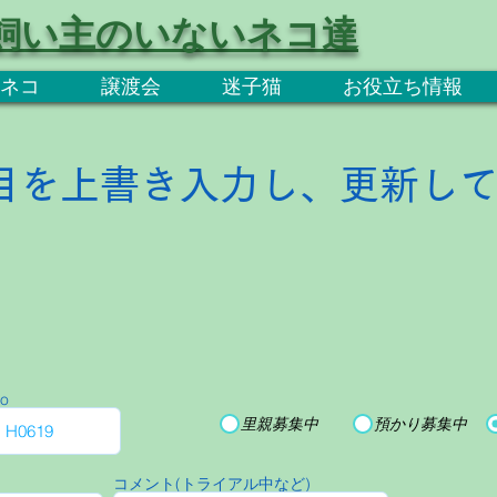
飼い主のいないネコ達
ネコ
譲渡会
迷子猫
お役立ち情報
目を上書き入力し、更新し
o
里親募集中
預かり募集中
コメント(トライアル中など)