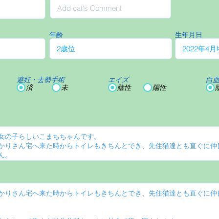
年齢
生年月日
避妊・去勢手術
エイズ
白
済
未
陰性
陽性