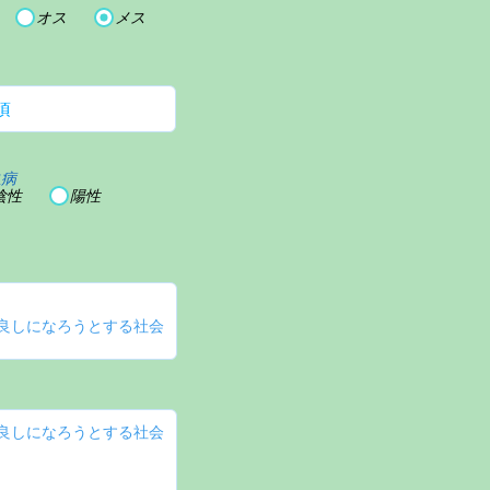
オス
メス
血病
陰性
陽性