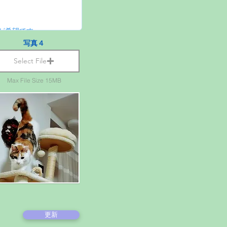
写真４
Select File
Max File Size 15MB
更新