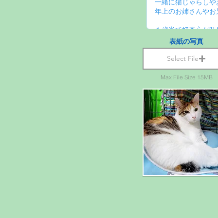
表紙の写真
Select File
Max File Size 15MB