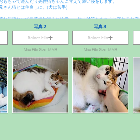
写真２
写真３
Select File
Select File
Max File Size 15MB
Max File Size 15MB