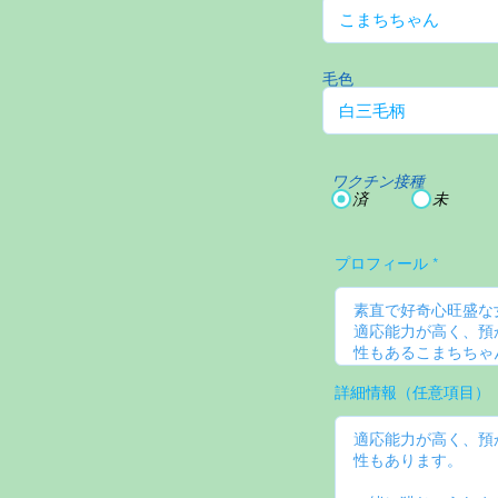
毛色
ワクチン接種
済
未
プロフィール
詳細情報（任意項目）