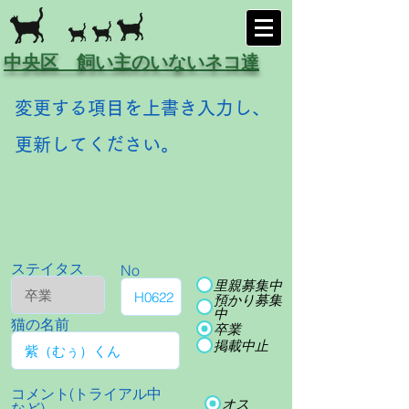
中央区 飼い主のいないネコ達
変更する項目を上書き入力し、
更新してください。
ステイタス
No
里親募集中
預かり募集
中
猫の名前
卒業
掲載中止
コメント(トライアル中
オス
など)