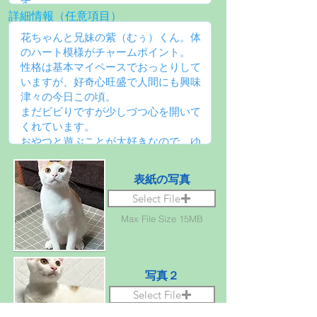
詳細情報（任意項目）
表紙の写真
Select File
Max File Size 15MB
写真２
Select File
Max File Size 15MB