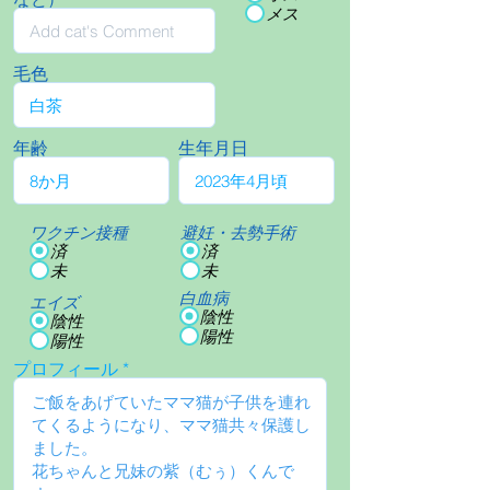
メス
毛色
年齢
生年月日
ワクチン接種
避妊・去勢手術
済
済
未
未
白血病
エイズ
陰性
陰性
陽性
陽性
プロフィール