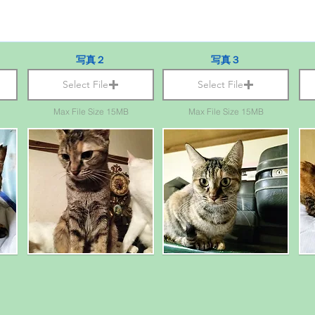
写真２
写真３
Select File
Select File
Max File Size 15MB
Max File Size 15MB