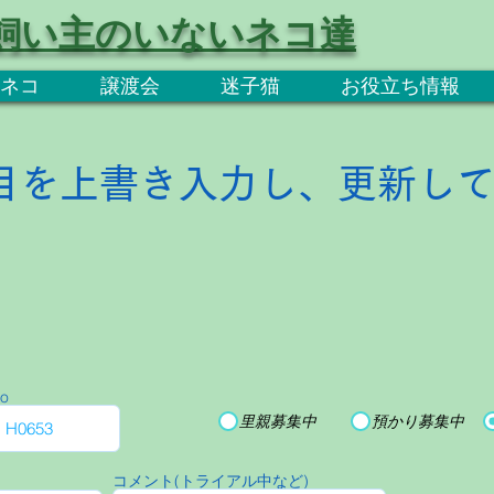
飼い主のいないネコ達
ネコ
譲渡会
迷子猫
お役立ち情報
目を上書き入力し、更新し
o
里親募集中
預かり募集中
コメント(トライアル中など)