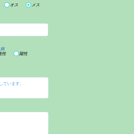
オス
メス
血病
陰性
陽性