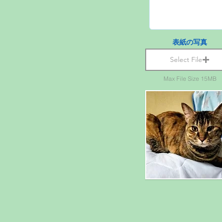
表紙の写真
Select File
Max File Size 15MB