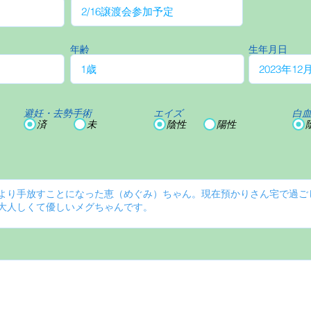
年齢
生年月日
避妊・去勢手術
エイズ
白
済
未
陰性
陽性