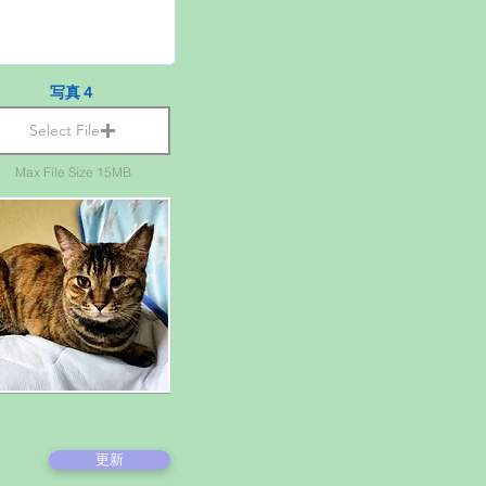
写真４
Select File
Max File Size 15MB
更新