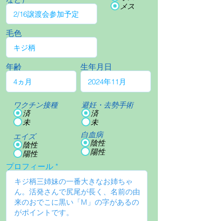
メス
毛色
年齢
生年月日
ワクチン接種
避妊・去勢手術
済
済
未
未
白血病
エイズ
陰性
陰性
陽性
陽性
プロフィール