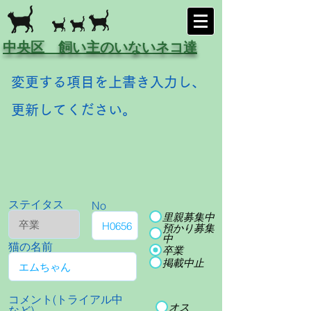
中央区 飼い主のいないネコ達
変更する項目を上書き入力し、
更新してください。
ステイタス
No
里親募集中
預かり募集
中
猫の名前
卒業
掲載中止
コメント(トライアル中
オス
など)