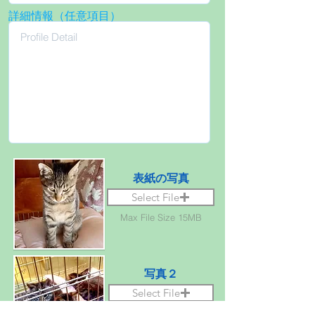
詳細情報（任意項目）
表紙の写真
Select File
Max File Size 15MB
写真２
Select File
Max File Size 15MB