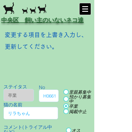
中央区 飼い主のいないネコ達
変更する項目を上書き入力し、
更新してください。
ステイタス
No
里親募集中
預かり募集
中
猫の名前
卒業
掲載中止
コメント(トライアル中
オス
など)