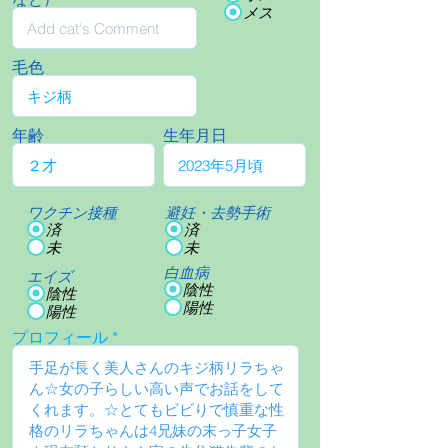
メス
毛色
年齢
生年月日
ワクチン接種
避妊・去勢手術
済
済
未
未
白血病
エイズ
陰性
陰性
陽性
陽性
プロフィール