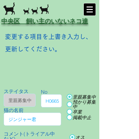
中央区 飼い主のいないネコ達
変更する項目を上書き入力し、
更新してください。
ステイタス
No
里親募集中
預かり募集
中
猫の名前
卒業
掲載中止
コメント(トライアル中
オス
など)