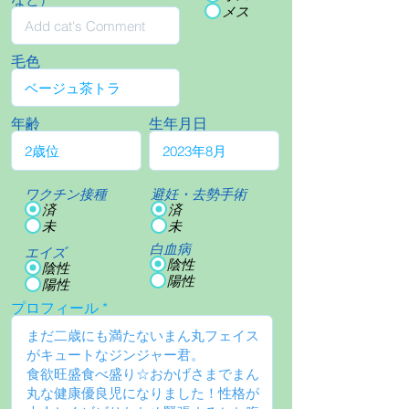
メス
毛色
年齢
生年月日
ワクチン接種
避妊・去勢手術
済
済
未
未
白血病
エイズ
陰性
陰性
陽性
陽性
プロフィール