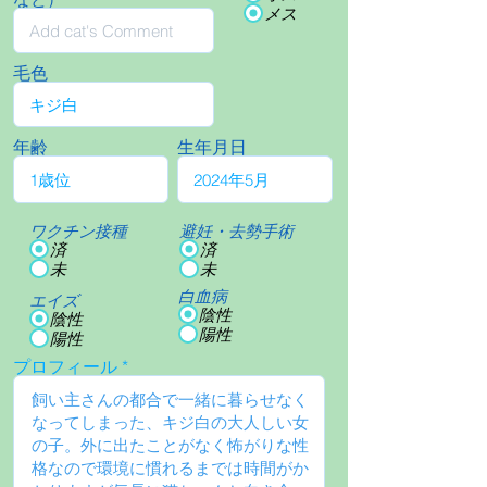
メス
毛色
年齢
生年月日
ワクチン接種
避妊・去勢手術
済
済
未
未
白血病
エイズ
陰性
陰性
陽性
陽性
プロフィール