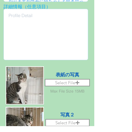
詳細情報（任意項目）
表紙の写真
Select File
Max File Size 15MB
写真２
Select File
Max File Size 15MB