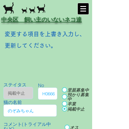
中央区 飼い主のいないネコ達
変更する項目を上書き入力し、
更新してください。
ステイタス
No
里親募集中
預かり募集
中
猫の名前
卒業
掲載中止
コメント(トライアル中
オス
など)