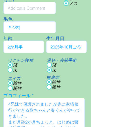
メス
毛色
年齢
生年月日
ワクチン接種
避妊・去勢手術
済
済
未
未
白血病
エイズ
陰性
陰性
陽性
陽性
プロフィール