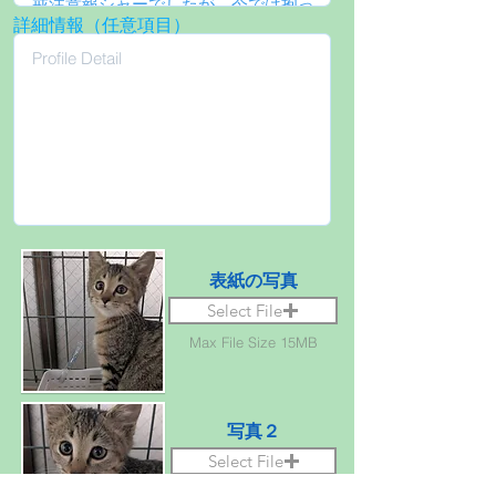
詳細情報（任意項目）
表紙の写真
Select File
Max File Size 15MB
写真２
Select File
Max File Size 15MB