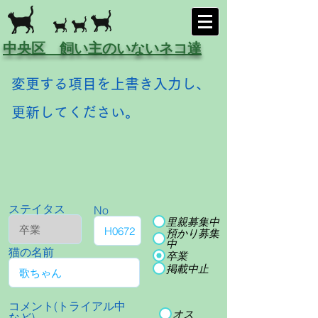
中央区 飼い主のいないネコ達
変更する項目を上書き入力し、
更新してください。
ステイタス
No
里親募集中
預かり募集
中
猫の名前
卒業
掲載中止
コメント(トライアル中
オス
など)