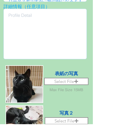
詳細情報（任意項目）
表紙の写真
Select File
Max File Size 15MB
写真２
Select File
Max File Size 15MB