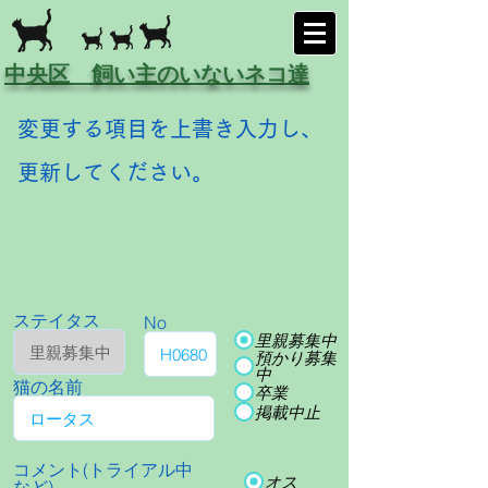
中央区 飼い主のいないネコ達
変更する項目を上書き入力し、
更新してください。
ステイタス
No
里親募集中
預かり募集
中
猫の名前
卒業
掲載中止
コメント(トライアル中
オス
など)