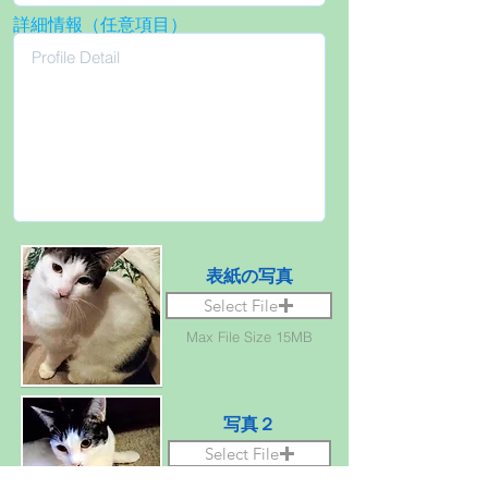
詳細情報（任意項目）
表紙の写真
Select File
Max File Size 15MB
写真２
Select File
Max File Size 15MB