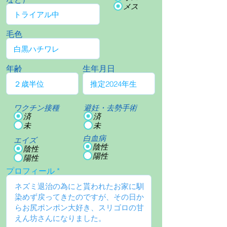
メス
毛色
年齢
生年月日
ワクチン接種
避妊・去勢手術
済
済
未
未
白血病
エイズ
陰性
陰性
陽性
陽性
プロフィール