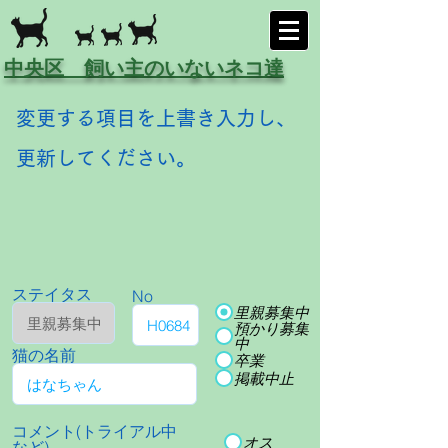
中央区 飼い主のいないネコ達
変更する項目を上書き入力し、
更新してください。
ステイタス
No
里親募集中
預かり募集
中
猫の名前
卒業
掲載中止
コメント(トライアル中
オス
など)