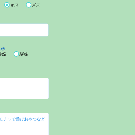
オス
メス
血病
陰性
陽性