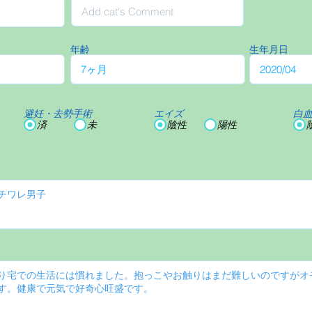
年齢
生年月日
避妊・去勢手術
エイズ
白
済
未
陰性
陽性