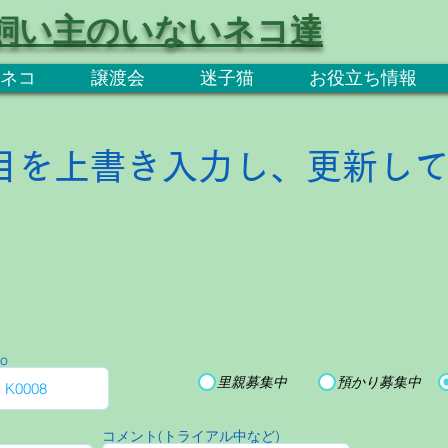
飼い主のいないネコ達
ネコ
譲渡会
迷子猫
お役立ち情報
目を上書き入力し、更新し
o
里親募集中
預かり募集中
コメント(トライアル中など)