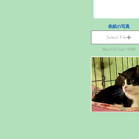
表紙の写真
Select File
Max File Size 15MB