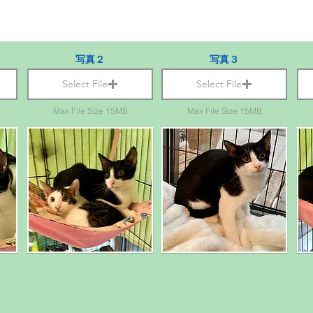
写真２
写真３
Select File
Select File
Max File Size 15MB
Max File Size 15MB