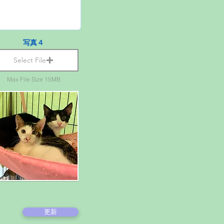
写真４
Select File
Max File Size 15MB
更新