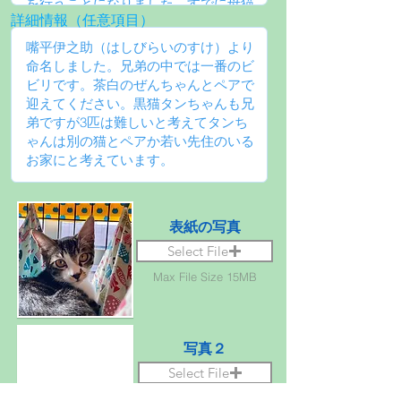
詳細情報（任意項目）
表紙の写真
Select File
Max File Size 15MB
写真２
Select File
Max File Size 15MB