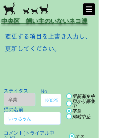
中央区 飼い主のいないネコ達
変更する項目を上書き入力し、
更新してください。
ステイタス
No
里親募集中
預かり募集
中
猫の名前
卒業
掲載中止
コメント(トライアル中
オス
など)