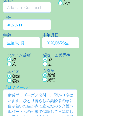
メス
毛色
年齢
生年月日
ワクチン接種
避妊・去勢手術
済
済
未
未
白血病
エイズ
陰性
陰性
陽性
陽性
プロフィール