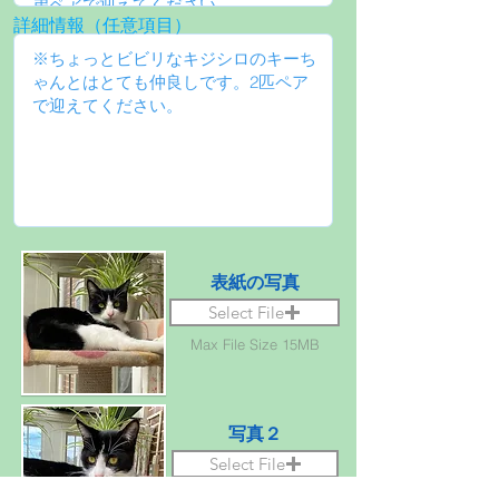
詳細情報（任意項目）
表紙の写真
Select File
Max File Size 15MB
写真２
Select File
Max File Size 15MB