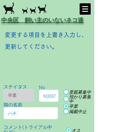
中央区 飼い主のいないネコ達
変更する項目を上書き入力し、
更新してください。
ステイタス
No
里親募集中
預かり募集
中
猫の名前
卒業
掲載中止
コメント(トライアル中
オス
など)