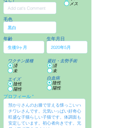
メス
毛色
年齢
生年月日
ワクチン接種
避妊・去勢手術
済
済
未
未
白血病
エイズ
陰性
陰性
陽性
陽性
プロフィール