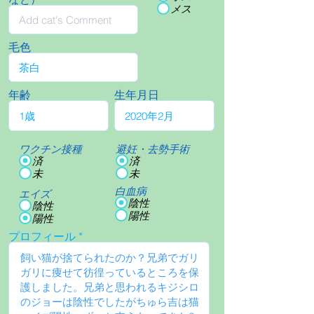
メス
毛色
年齢
生年月日
ワクチン接種
避妊・去勢手術
済
済
未
未
白血病
エイズ
陰性
陰性
陽性
陽性
プロフィール