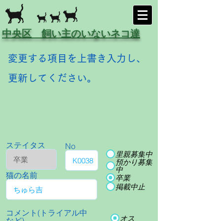
中央区 飼い主のいないネコ達
変更する項目を上書き入力し、
更新してください。
ステイタス
No
里親募集中
預かり募集
中
猫の名前
卒業
掲載中止
コメント(トライアル中
オス
など)