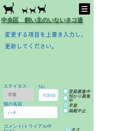
中央区 飼い主のいないネコ達
変更する項目を上書き入力し、
更新してください。
ステイタス
No
里親募集中
預かり募集
中
猫の名前
卒業
掲載中止
コメント(トライアル中
オス
など)