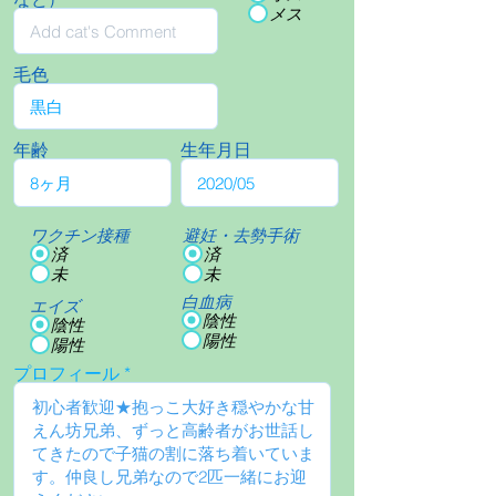
メス
毛色
年齢
生年月日
ワクチン接種
避妊・去勢手術
済
済
未
未
白血病
エイズ
陰性
陰性
陽性
陽性
プロフィール