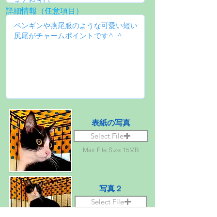
詳細情報（任意項目）
表紙の写真
Select File
Max File Size 15MB
写真２
Select File
Max File Size 15MB