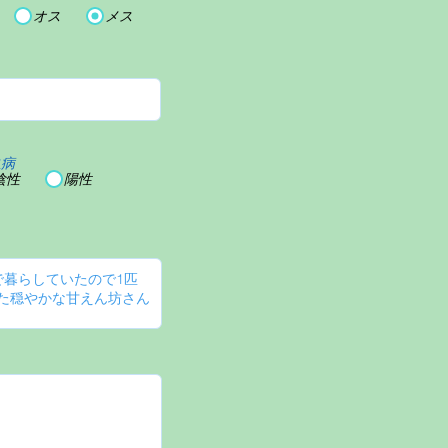
オス
メス
血病
陰性
陽性