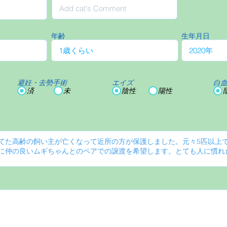
年齢
生年月日
避妊・去勢手術
エイズ
白
済
未
陰性
陽性