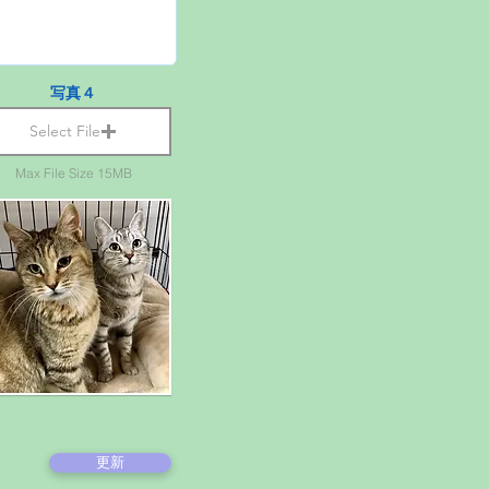
写真４
Select File
Max File Size 15MB
更新