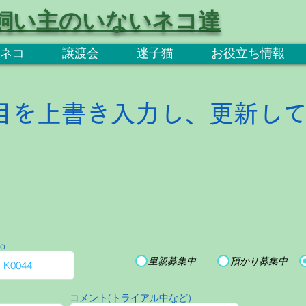
飼い主のいないネコ達
ネコ
譲渡会
迷子猫
お役立ち情報
目を上書き入力し、更新し
o
里親募集中
預かり募集中
コメント(トライアル中など)