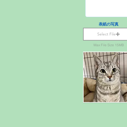
表紙の写真
Select File
Max File Size 15MB