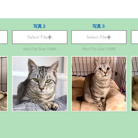
写真２
写真３
Select File
Select File
Max File Size 15MB
Max File Size 15MB