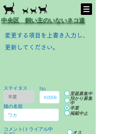
中央区 飼い主のいないネコ達
変更する項目を上書き入力し、
更新してください。
ステイタス
No
里親募集中
預かり募集
中
猫の名前
卒業
掲載中止
コメント(トライアル中
オス
など)