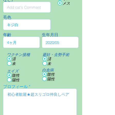
メス
毛色
年齢
生年月日
ワクチン接種
避妊・去勢手術
済
済
未
未
白血病
エイズ
陰性
陰性
陽性
陽性
プロフィール