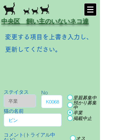
中央区 飼い主のいないネコ達
変更する項目を上書き入力し、
更新してください。
ステイタス
No
里親募集中
預かり募集
中
猫の名前
卒業
掲載中止
コメント(トライアル中
オス
など)