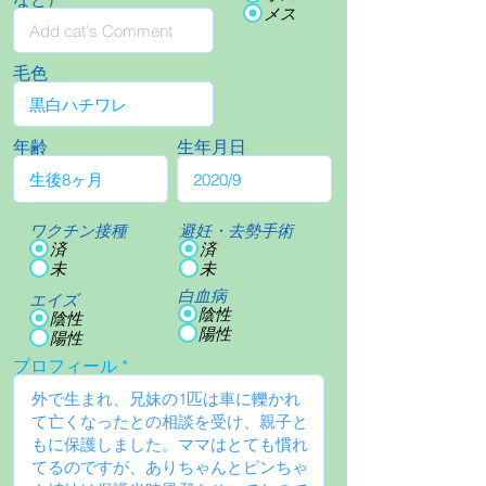
メス
毛色
年齢
生年月日
ワクチン接種
避妊・去勢手術
済
済
未
未
白血病
エイズ
陰性
陰性
陽性
陽性
プロフィール