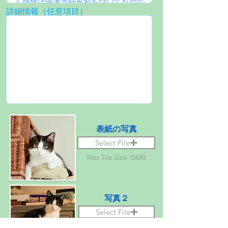
詳細情報（任意項目）
表紙の写真
Select File
Max File Size 15MB
写真２
Select File
Max File Size 15MB