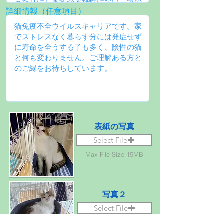
詳細情報（任意項目）
表紙の写真
Select File
Max File Size 15MB
写真２
Select File
Max File Size 15MB