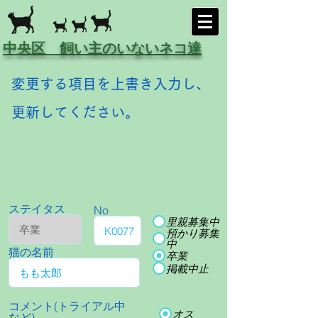
中央区 飼い主のいないネコ達
変更する項目を上書き入力し、
更新してください。
ステイタス
No
里親募集中
預かり募集
中
猫の名前
卒業
掲載中止
コメント(トライアル中
オス
など)