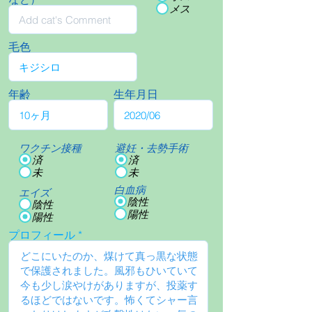
メス
毛色
年齢
生年月日
ワクチン接種
避妊・去勢手術
済
済
未
未
白血病
エイズ
陰性
陰性
陽性
陽性
プロフィール