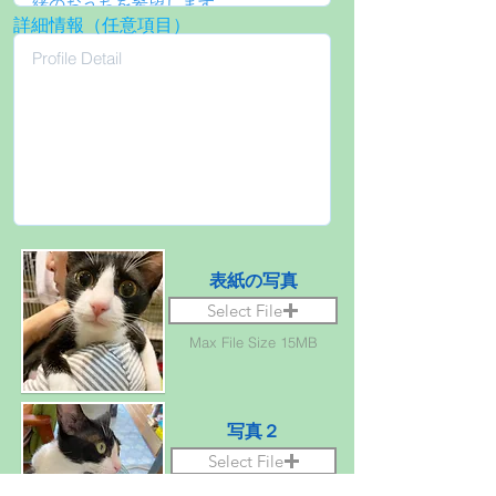
詳細情報（任意項目）
表紙の写真
Select File
Max File Size 15MB
写真２
Select File
Max File Size 15MB