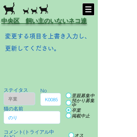
中央区 飼い主のいないネコ達
変更する項目を上書き入力し、
更新してください。
ステイタス
No
里親募集中
預かり募集
中
猫の名前
卒業
掲載中止
コメント(トライアル中
オス
など)