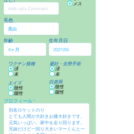
メス
毛色
年齢
生年月日
ワクチン接種
避妊・去勢手術
済
済
未
未
白血病
エイズ
陰性
陰性
陽性
陽性
プロフィール