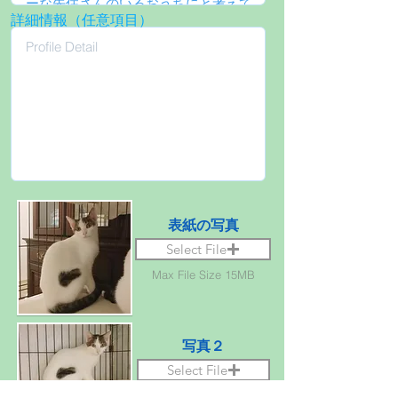
詳細情報（任意項目）
表紙の写真
Select File
Max File Size 15MB
写真２
Select File
Max File Size 15MB