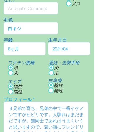
メス
毛色
年齢
生年月日
ワクチン接種
避妊・去勢手術
済
済
未
未
白血病
エイズ
陰性
陰性
陽性
陽性
プロフィール