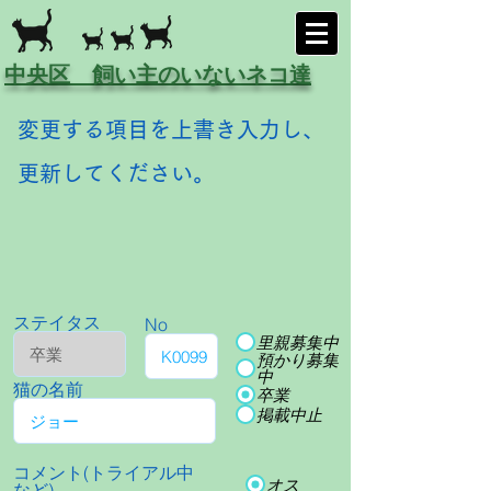
中央区 飼い主のいないネコ達
変更する項目を上書き入力し、
更新してください。
ステイタス
No
里親募集中
預かり募集
中
猫の名前
卒業
掲載中止
コメント(トライアル中
オス
など)