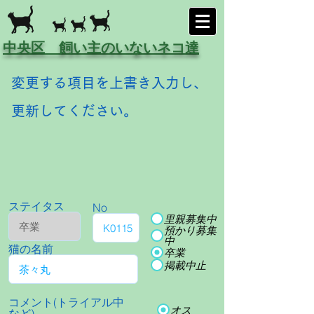
中央区 飼い主のいないネコ達
変更する項目を上書き入力し、
更新してください。
ステイタス
No
里親募集中
預かり募集
中
猫の名前
卒業
掲載中止
コメント(トライアル中
オス
など)