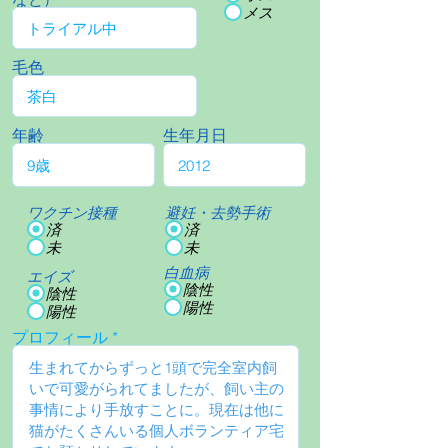
メス
毛色
年齢
生年月日
ワクチン接種
避妊・去勢手術
済
済
未
未
白血病
エイズ
陰性
陰性
陽性
陽性
プロフィール