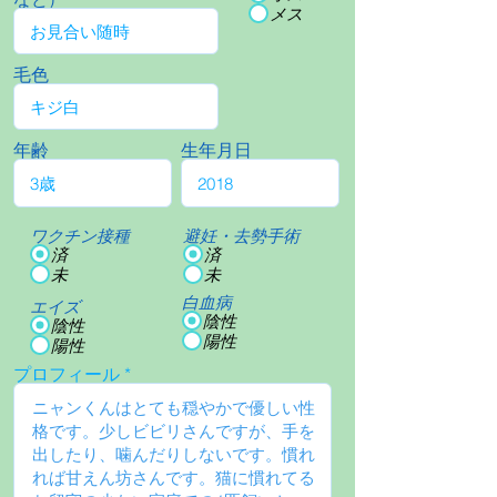
メス
毛色
年齢
生年月日
ワクチン接種
避妊・去勢手術
済
済
未
未
白血病
エイズ
陰性
陰性
陽性
陽性
プロフィール