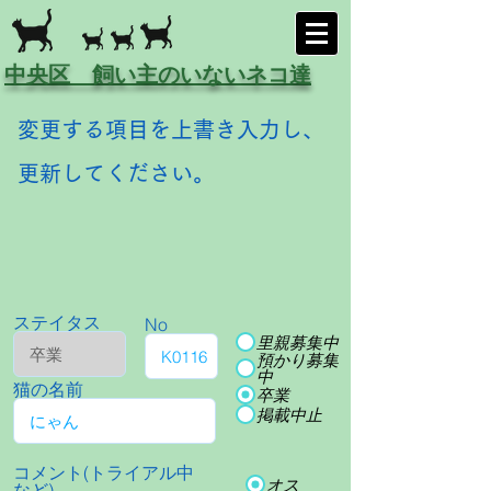
中央区 飼い主のいないネコ達
変更する項目を上書き入力し、
更新してください。
ステイタス
No
里親募集中
預かり募集
中
猫の名前
卒業
掲載中止
コメント(トライアル中
オス
など)