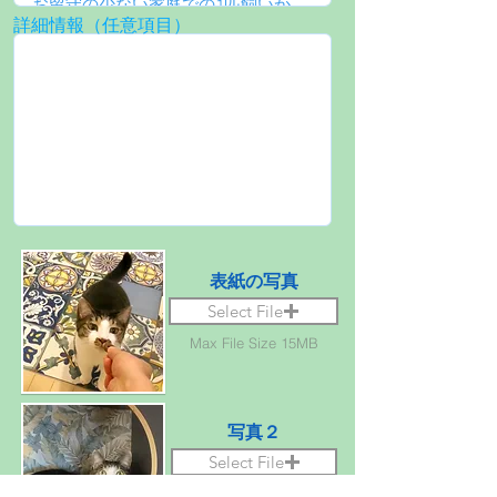
詳細情報（任意項目）
表紙の写真
Select File
Max File Size 15MB
写真２
Select File
Max File Size 15MB